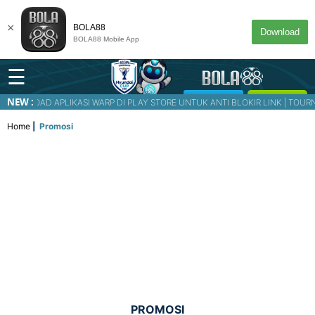
×
BOLA88
Download
BOLA88 Mobile App
☰
NEW :
DESKTOP
MASUK
Y STORE UNTUK ANTI BLOKIR LINK | TOURNAMENT SLOT SPECIAL KEMERDEKAAN HUT K
Home
Promosi
PROMOSI