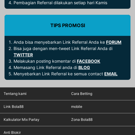
Pembagian Referral dilakukan setiap hari Kamis
TIPS PROMOSI
Anda bisa menyebarkan Link Referral Anda ke
FORUM
Bisa juga dengan men-tweet Link Referral Anda di
TWITTER
Melakukan posting komentar di
FACEBOOK
Memasang Link Referral anda di
BLOG
Menyebarkan Link Referral ke semua contact
EMAIL
Tentang kami
Cara Betting
Link Bola88
mobile
Kalkulator Mix Parlay
Zona Bola88
Anti Blokir